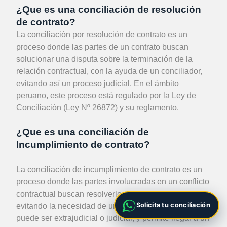
¿Que es una conciliación de resolución
de contrato?
La conciliación por resolución de contrato es un
proceso donde las partes de un contrato buscan
solucionar una disputa sobre la terminación de la
relación contractual, con la ayuda de un conciliador,
evitando así un proceso judicial.
En el ámbito
peruano, este proceso está regulado por la Ley de
Conciliación (Ley Nº 26872) y su reglamento.
¿Que es una conciliación de
Incumplimiento de contrato?
La conciliación de incumplimiento de contrato es un
proceso donde las partes involucradas en un conflicto
contractual buscan resolverlo de manera consensual,
Solicita tu conciliación
evitando la necesidad de un juicio.
Este proceso
puede ser extrajudicial o judicial, y permite llegar a un