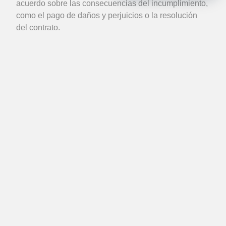
acuerdo sobre las consecuencias del incumplimiento,
como el pago de daños y perjuicios o la resolución
del contrato.
¿Puedo conciliar mi contrato laboral?
No, en el Perú aun esta permitido realizar
conciliaciones laborales.
En que distritos tenemos cobertura?
Nuestro centro de conciliación extrajudicial puede
atender presencial o virtualmente a solicitantes de los
diferentes distritos de Lima: Ate Vitarte, Jesús María,
La Victoria, Lince, El Agustino, Miraflores, Magdalena
del Mar, Pueblo Libre, San Miguel, Surquillo, Surco,
San Borja, San Isidro, Comas, Independencia, Los
Olivos, Rímac, San Luis, San Martín de Porras, Santa