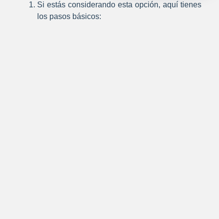
Si estás considerando esta opción, aquí tienes
los pasos básicos:
Reconocer el problema.
Todo comienza
con aceptar que hay un conflicto que
resolver.
Buscar apoyo profesional.
Puedes
acudir a un centro de conciliación, como
el Centro de Conciliación B&P en Jesús
María, donde te guiarán en el proceso.
Negociar con apertura.
Las dos partes
deben estar dispuestas a dialogar y
ceder en ciertos puntos.
Formalizar el acuerdo.
Es importante
dejar por escrito lo que se haya decidido
para que tenga valor legal.
¿Por qué elegir el Centro de Conciliación
B&P?